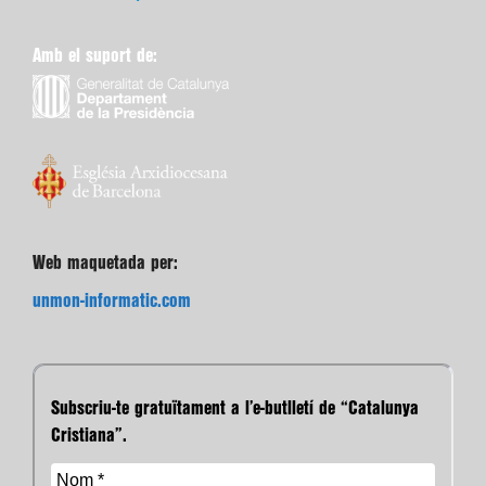
Amb el suport de:
Web maquetada per:
unmon-informatic.com
Subscriu-te gratuïtament a l’e-butlletí de “Catalunya
Cristiana”.