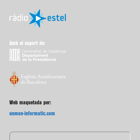
Amb el suport de:
Web maquetada per:
unmon-informatic.com