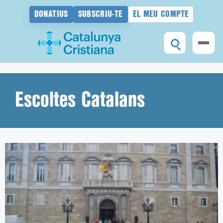
DONATIUS
SUBSCRIU-TE
EL MEU COMPTE
Vés
al
contingut
Escoltes Catalans