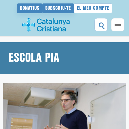
DONATIUS
SUBSCRIU-TE
EL MEU COMPTE
Vés
al
contingut
ESCOLA PIA