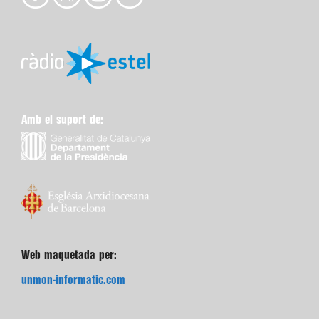
Amb el suport de:
Web maquetada per:
unmon-informatic.com