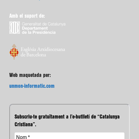
Amb el suport de:
Web maquetada per:
unmon-informatic.com
Subscriu-te gratuïtament a l’e-butlletí de “Catalunya
Cristiana”.