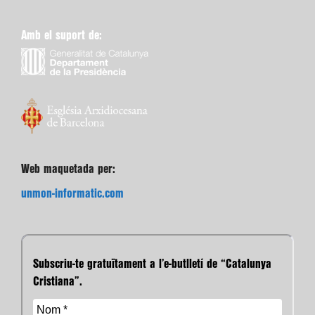
Amb el suport de:
Web maquetada per:
unmon-informatic.com
Subscriu-te gratuïtament a l’e-butlletí de “Catalunya
Cristiana”.