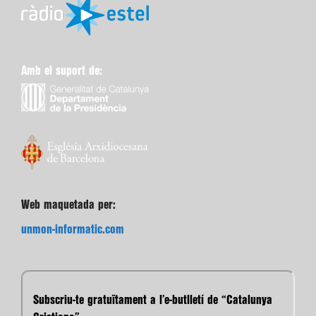
Amb el suport de:
Web maquetada per:
unmon-informatic.com
Subscriu-te gratuïtament a l’e-butlletí de “Catalunya