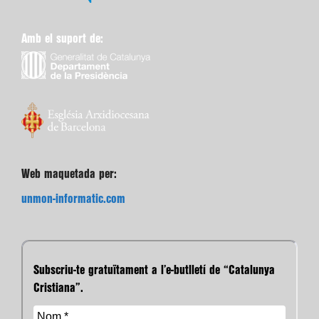
Amb el suport de:
Web maquetada per:
unmon-informatic.com
Subscriu-te gratuïtament a l’e-butlletí de “Catalunya
Cristiana”.