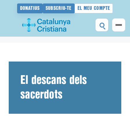
DONATIUS
SUBSCRIU-TE
EL MEU COMPTE
Vés
al
contingut
El descans dels
sacerdots