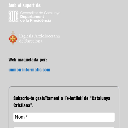
Amb el suport de:
Web maquetada per:
unmon-informatic.com
Subscriu-te gratuïtament a l’e-butlletí de “Catalunya
Cristiana”.