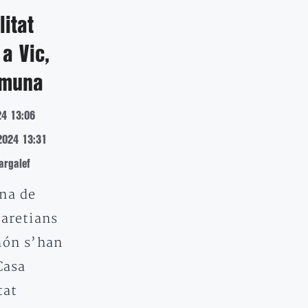
litat
a Vic,
omuna
24 13:06
2024 13:31
rgalef
na de
laretians
món s’han
Casa
tat