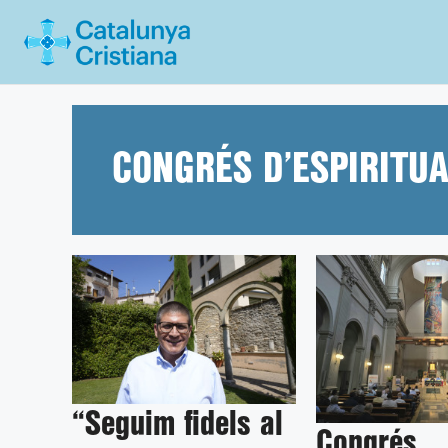
Vés
al
contingut
CONGRÉS D’ESPIRITUA
“Seguim fidels al
Congrés