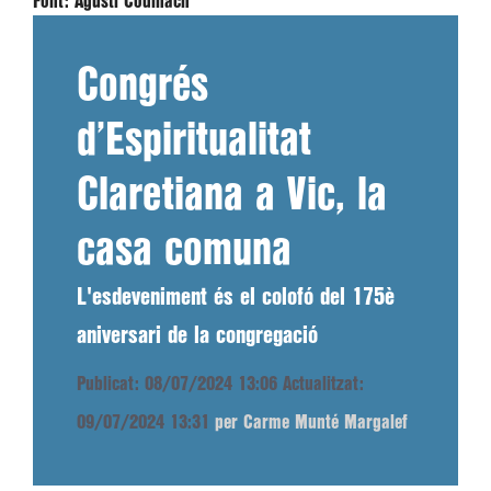
Font:
Agustí Codinach
Congrés
d’Espiritualitat
Claretiana a Vic, la
casa comuna
L'esdeveniment és el colofó del 175è
aniversari de la congregació
Publicat: 08/07/2024 13:06
Actualitzat:
09/07/2024 13:31
per Carme Munté Margalef