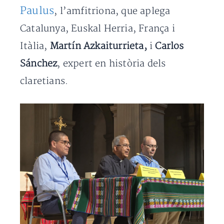
Paulus
, l’amfitriona, que aplega
Catalunya, Euskal Herria, França i
Itàlia,
Martín Azkaiturrieta,
i
Carlos
Sánchez
, expert en història dels
claretians.