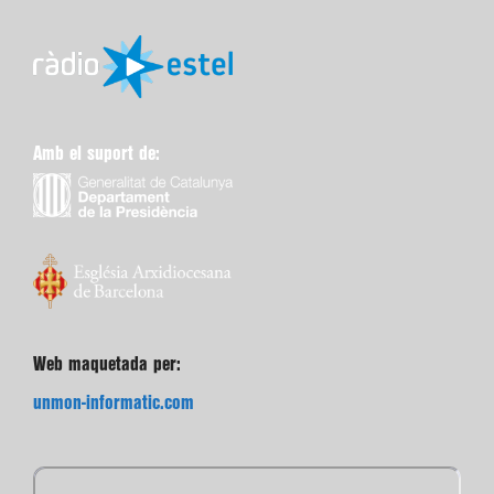
Amb el suport de:
Web maquetada per:
unmon-informatic.com