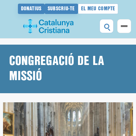
DONATIUS
SUBSCRIU-TE
EL MEU COMPTE
Vés
al
contingut
CONGREGACIÓ DE LA
MISSIÓ