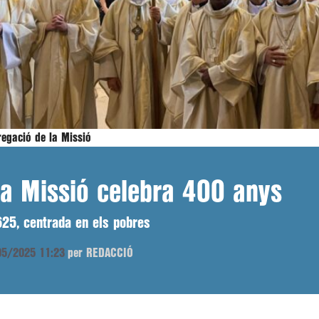
egació de la Missió
la Missió celebra 400 anys
625, centrada en els pobres
/05/2025 11:23
per REDACCIÓ