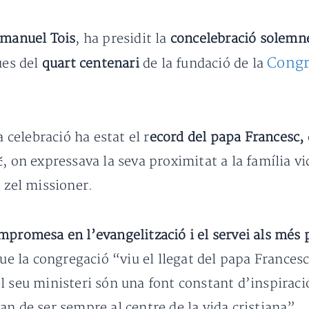
manuel Tois
, ha presidit la
concelebració solemne
Congr
ues del
quart centenari
de la fundació de la
celebració ha estat el r
ecord del papa Francesc,
, on expressava la seva proximitat a la família vi
 zel missioner.
mpromesa en l’evangelització i el servei als més
que la congregació “viu el llegat del papa France
l seu ministeri són una font constant d’inspiraci
an de ser sempre al centre de la vida cristiana”.