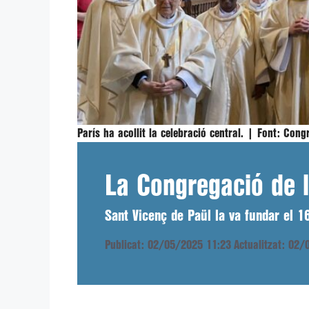
París ha acollit la celebració central. |
Font:
Congr
La Congregació de 
Sant Vicenç de Paül la va fundar el 1
Publicat: 02/05/2025 11:23
Actualitzat: 02