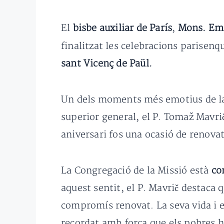
El
bisbe auxiliar de París
,
Mons. Em
finalitzat les celebracions parisenq
sant Vicenç de Paül.
Un dels moments més emotius de la 
superior general, el P. Tomaž Mavrič
aniversari fos una ocasió de renovat
La Congregació de la Missió està
co
aquest sentit, el P. Mavrič destaca 
compromís renovat. La seva vida i e
recordat amb força que els pobres h