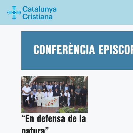
Vés
al
contingut
CONFERÈNCIA EPISCO
“En defensa de la
natura”