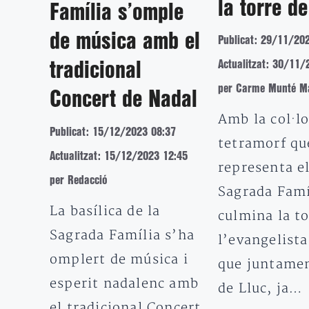
la torre d
Família s’omple
de música amb el
Publicat: 29/11/20
Actualitzat: 30/11/
tradicional
per Carme Munté Ma
Concert de Nadal
Amb la col·lo
Publicat: 15/12/2023 08:37
tetramorf qu
Actualitzat: 15/12/2023 12:45
representa el
per Redacció
Sagrada Famí
La basílica de la
culmina la to
Sagrada Família s’ha
l’evangelista
omplert de música i
que juntame
esperit nadalenc amb
de Lluc, ja…
el tradicional Concert