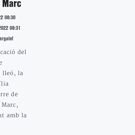
e Marc
22 08:30
2022 08:31
rgalef
cació del
e
 lleó, la
lia
rre de
 Marc,
nt amb la