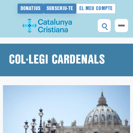
DONATIUS
SUBSCRIU-TE
EL MEU COMPTE
Vés
al
contingut
COL·LEGI CARDENALS