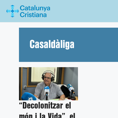
Vés
al
contingut
Casaldàliga
“Decolonitzar el
món i la Vida”, el