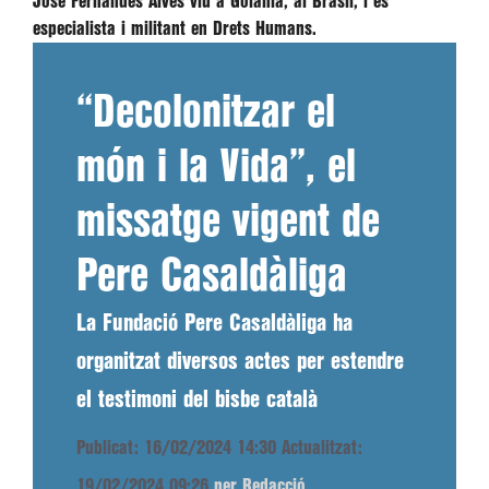
José Fernandes Alves viu a Goiânia, al Brasil, i és
especialista i militant en Drets Humans.
“Decolonitzar el
món i la Vida”, el
missatge vigent de
Pere Casaldàliga
La Fundació Pere Casaldàliga ha
organitzat diversos actes per estendre
el testimoni del bisbe català
Publicat: 16/02/2024 14:30
Actualitzat:
19/02/2024 09:26
per Redacció