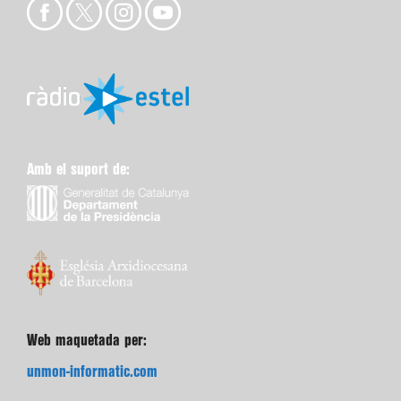
Amb el suport de:
Web maquetada per:
unmon-informatic.com