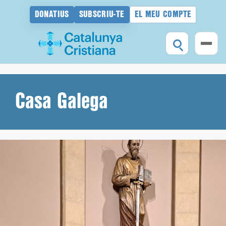
DONATIUS
SUBSCRIU-TE
EL MEU COMPTE
Vés
al
contingut
Casa Galega