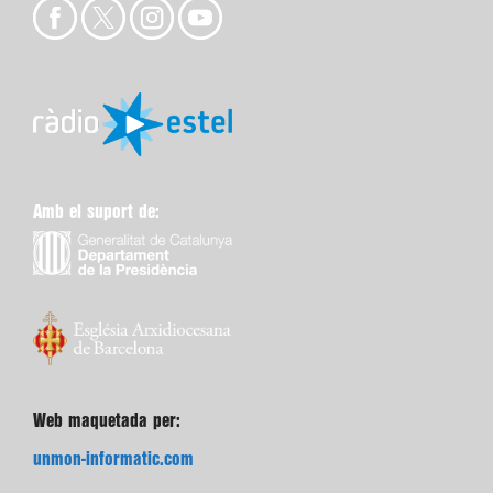
Amb el suport de:
Web maquetada per:
unmon-informatic.com