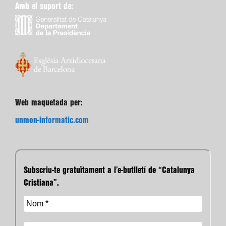
Amb el suport de:
Web maquetada per:
unmon-informatic.com
Subscriu-te gratuïtament a l’e-butlletí de “Catalunya
Cristiana”.