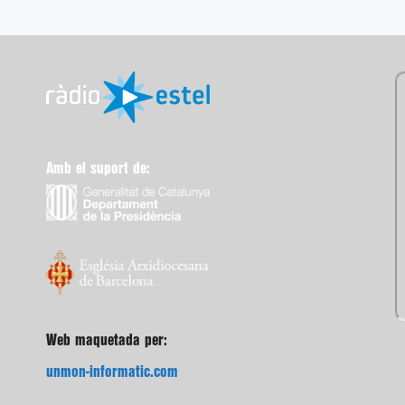
Amb el suport de:
Web maquetada per:
unmon-informatic.com