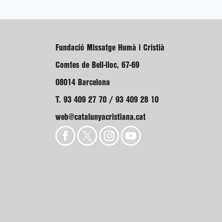
Fundació Missatge Humà i Cristià
Comtes de Bell-lloc, 67-69
08014 Barcelona
T. 93 409 27 70 / 93 409 28 10
web@catalunyacristiana.cat