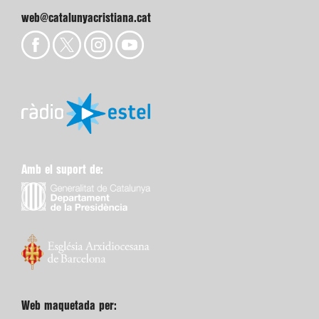
web@catalunyacristiana.cat
Amb el suport de:
Web maquetada per: