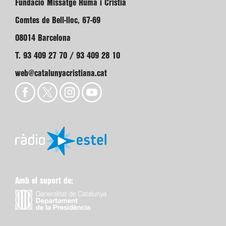
Fundació Missatge Humà i Cristià
Comtes de Bell-lloc, 67-69
08014 Barcelona
T. 93 409 27 70 / 93 409 28 10
web@catalunyacristiana.cat
Amb el suport de: