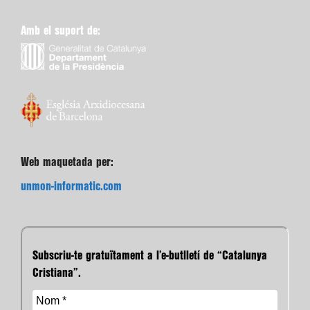
Amb el suport de:
Web maquetada per:
unmon-informatic.com
Subscriu-te gratuïtament a l’e-butlletí de “Catalunya
Cristiana”.