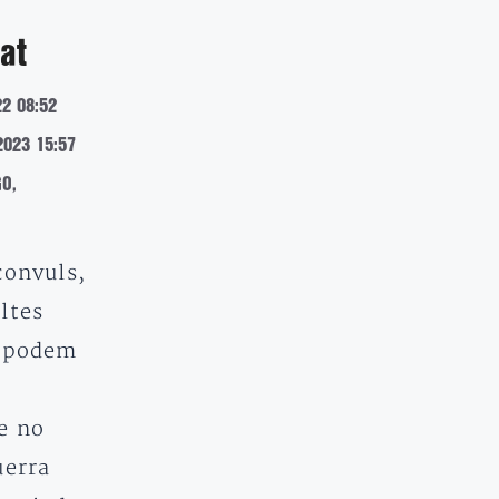
at
22 08:52
2023 15:57
O,
convuls,
ltes
o podem
a
e no
uerra