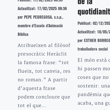
de la
Publicat: 17/02/2025 08:35
Actualitzat: 17/02/2025 08:36
quotidianit
per PEPE PEDREGOSA, s.s.p.,
Publicat: 02/12/20
membre d’Escola d’Animació
Actualitzat: 10/05/
Bíblica
per ESTHER BORREG
Atribueixen al filòsof
treballadora social
presocràtic Heràclit
El món està 
la famosa frase: “tot
hi passen mo
flueix, tot canvia, res
coses que n
no roman.” A partir
sostenir: un
d’aquesta frase
pandèmia qu
podem concloure que
acaba, una g
tot el que…