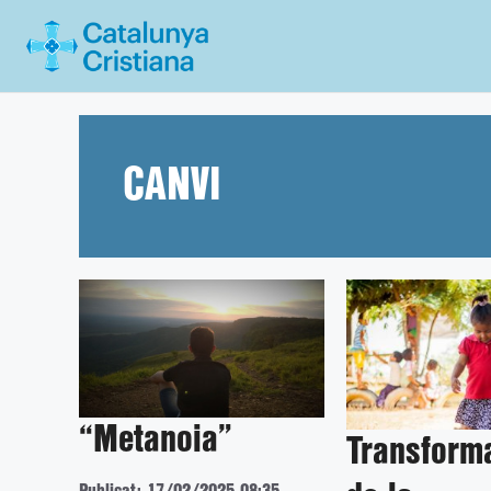
Vés
al
contingut
CANVI
“Metanoia”
Transform