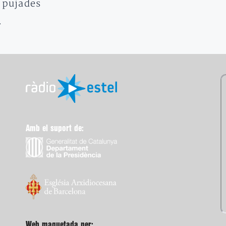
 pujades
…
Amb el suport de:
Web maquetada per: