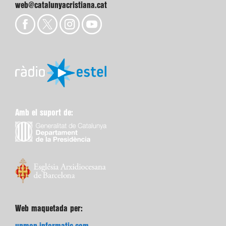
web@catalunyacristiana.cat
Amb el suport de:
Web maquetada per: