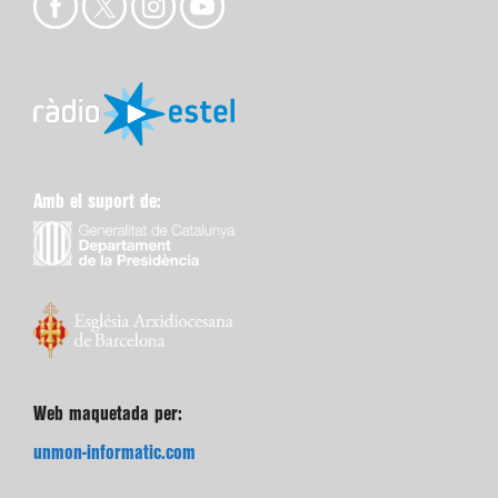
Amb el suport de:
Web maquetada per:
unmon-informatic.com