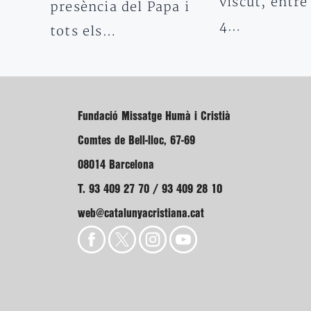
viscut, entre
presència del Papa i
4…
tots els…
Fundació Missatge Humà i Cristià
Comtes de Bell-lloc, 67-69
08014 Barcelona
T. 93 409 27 70 / 93 409 28 10
web@catalunyacristiana.cat