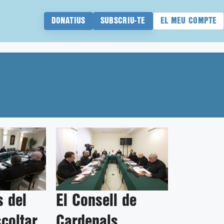
DONATIUS
SUBSCRIU-TE
EL MEU COMPTE
 del
El Consell de
coltar
Cardenals