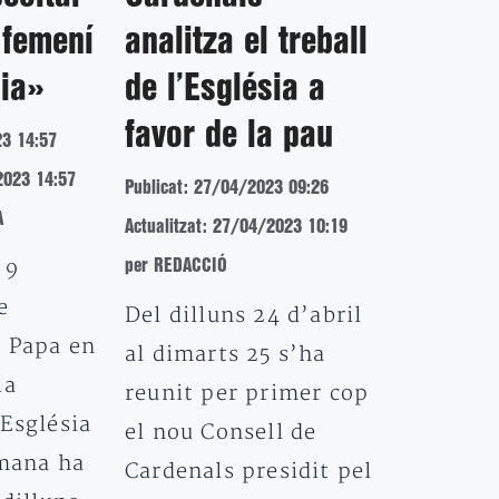
 femení
analitza el treball
sia»
de l’Església a
favor de la pau
23 14:57
2023 14:57
Publicat: 27/04/2023 09:26
A
Actualitzat: 27/04/2023 10:19
 9
per REDACCIÓ
e
Del dilluns 24 d’abril
l Papa en
al dimarts 25 s’ha
la
reunit per primer cop
’Església
el nou Consell de
omana ha
Cardenals presidit pel