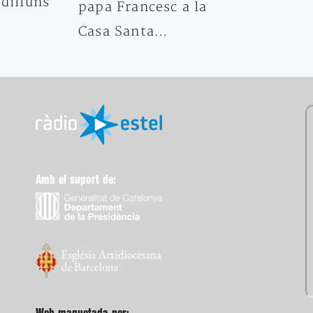
 dilluns
papa Francesc a la
Casa Santa…
Amb el suport de: