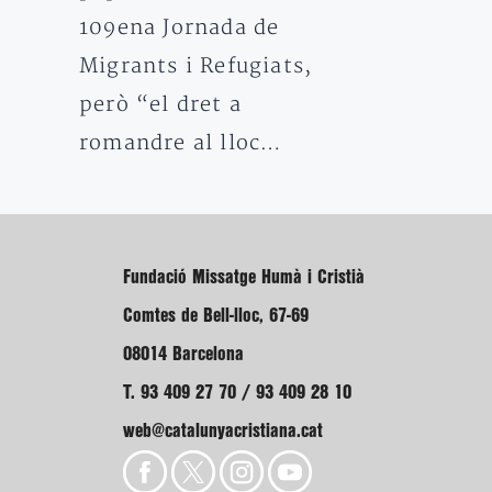
109ena Jornada de
Migrants i Refugiats,
però “el dret a
romandre al lloc…
Fundació Missatge Humà i Cristià
Comtes de Bell-lloc, 67-69
08014 Barcelona
T. 93 409 27 70 / 93 409 28 10
web@catalunyacristiana.cat