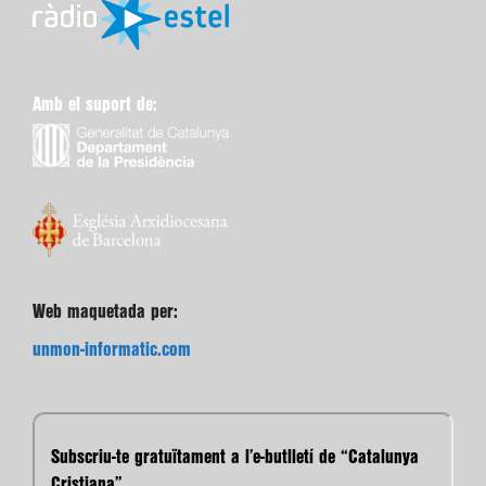
Amb el suport de:
Web maquetada per:
unmon-informatic.com
Subscriu-te gratuïtament a l’e-butlletí de “Catalunya
Cristiana”.