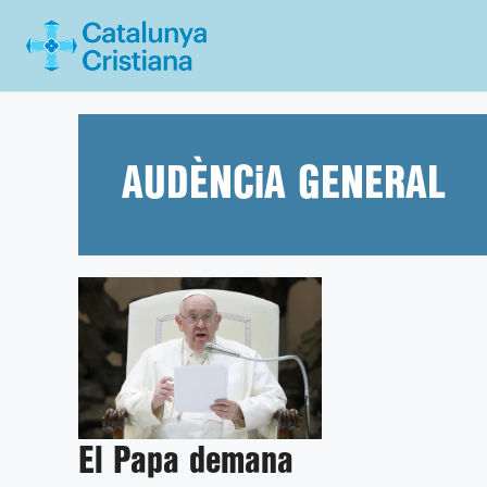
Vés
al
contingut
AUDÈNCiA GENERAL
El Papa demana