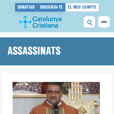
DONATIUS
SUBSCRIU-TE
EL MEU COMPTE
Vés
al
contingut
ASSASSINATS