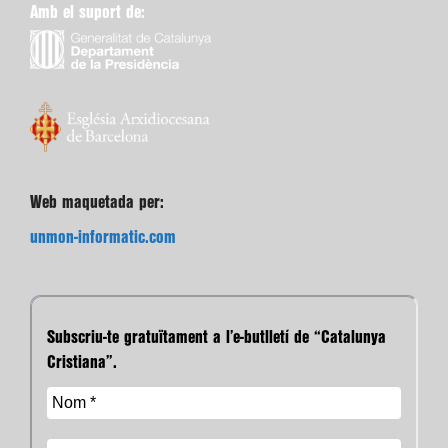
Amb el suport de:
Web maquetada per:
unmon-informatic.com
Subscriu-te gratuïtament a l’e-butlletí de “Catalunya
Cristiana”.