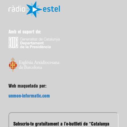
Amb el suport de:
Web maquetada per:
unmon-informatic.com
Subscriu-te gratuïtament a l’e-butlletí de “Catalunya