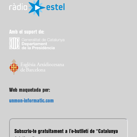
Amb el suport de:
Web maquetada per:
unmon-informatic.com
Subscriu-te gratuïtament a l’e-butlletí de “Catalunya