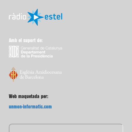
Amb el suport de:
Web maquetada per:
unmon-informatic.com