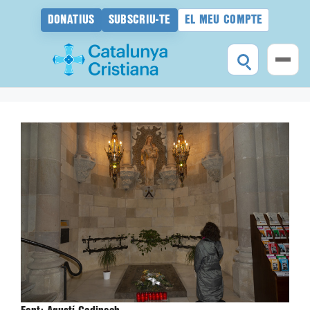
DONATIUS
SUBSCRIU-TE
EL MEU COMPTE
Vés
al
contingut