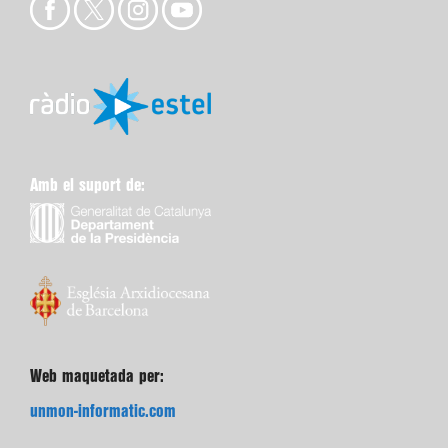
Amb el suport de:
Web maquetada per:
unmon-informatic.com