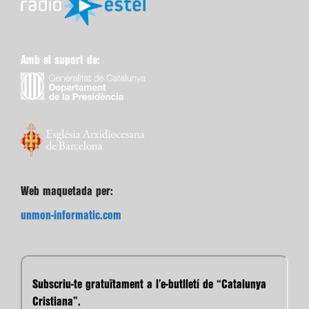
Amb el suport de:
Web maquetada per:
unmon-informatic.com
Subscriu-te gratuïtament a l’e-butlletí de “Catalunya
Cristiana”.