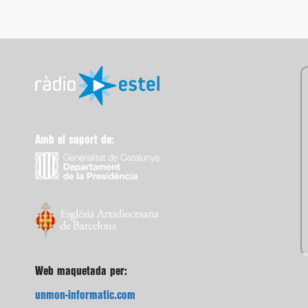
Amb el suport de:
Web maquetada per:
unmon-informatic.com