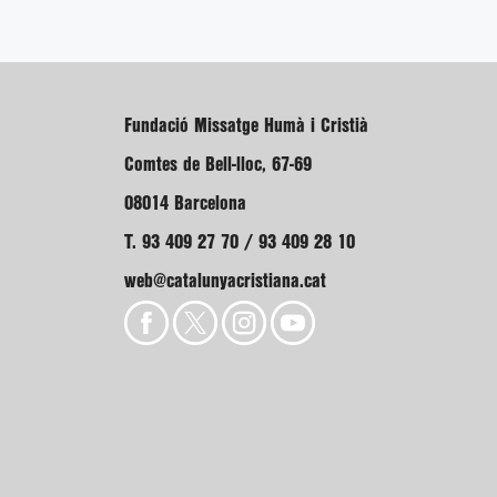
Fundació Missatge Humà i Cristià
Comtes de Bell-lloc, 67-69
08014 Barcelona
T. 93 409 27 70 / 93 409 28 10
web@catalunyacristiana.cat