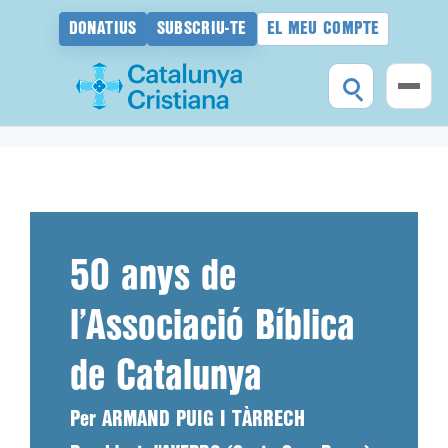
DONATIUS
SUBSCRIU-TE
EL MEU COMPTE
Vés
al
contingut
50 anys de
l’Associació Bíblica
de Catalunya
Per ARMAND PUIG I TÀRRECH