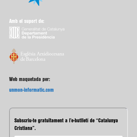
Amb el suport de:
Web maquetada per:
unmon-informatic.com
Subscriu-te gratuïtament a l’e-butlletí de “Catalunya
Cristiana”.