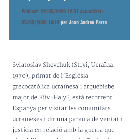
Publicat: 22/05/2026 12:51
Actualitzat:
25/05/2026 19:12
per Joan Andreu Parra
Sviatoslav Shevchuk (Stryi, Ucraïna,
1970), primat de l’Església
grecocatòlica ucraïnesa i arquebisbe
major de Kíiv-Halyć, està recorrent
Espanya per visitar les comunitats
ucraïneses i dir una paraula de veritat i
justícia en relació amb la guerra que