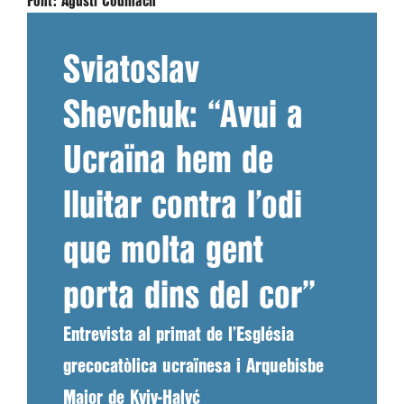
Font:
Agustí Codinach
Sviatoslav
Shevchuk: “Avui a
Ucraïna hem de
lluitar contra l’odi
que molta gent
porta dins del cor”
Entrevista al primat de l’Església
grecocatòlica ucraïnesa i Arquebisbe
Major de Kyiv-Halyć