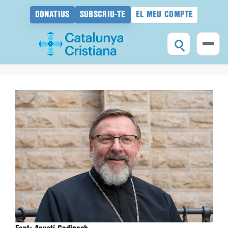
DONATIUS
SUBSCRIU-TE
EL MEU COMPTE
Vés
al
contingut