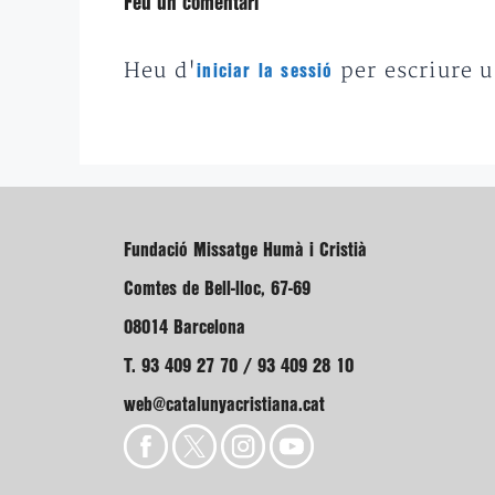
Feu un comentari
Heu d'
per escriure 
iniciar la sessió
Fundació Missatge Humà i Cristià
Comtes de Bell-lloc, 67-69
08014 Barcelona
T. 93 409 27 70 / 93 409 28 10
web@catalunyacristiana.cat