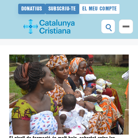
DONATIUS
SUBSCRIU-TE
EL MEU COMPTE
Vés
al
contingut