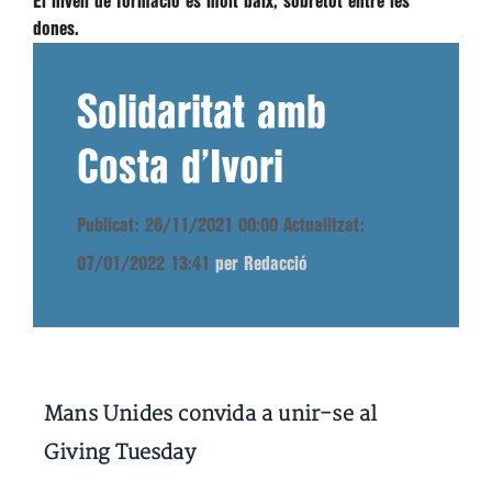
El nivell de formació és molt baix, sobretot entre les
dones.
Solidaritat amb
Costa d’Ivori
Publicat: 26/11/2021 00:00
Actualitzat:
07/01/2022 13:41
per Redacció
Mans Unides convida a unir-se al
Giving Tuesday