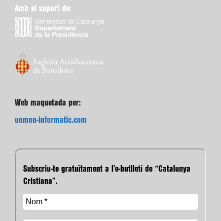
Amb el suport de:
Web maquetada per:
unmon-informatic.com
Subscriu-te gratuïtament a l’e-butlletí de “Catalunya
Cristiana”.