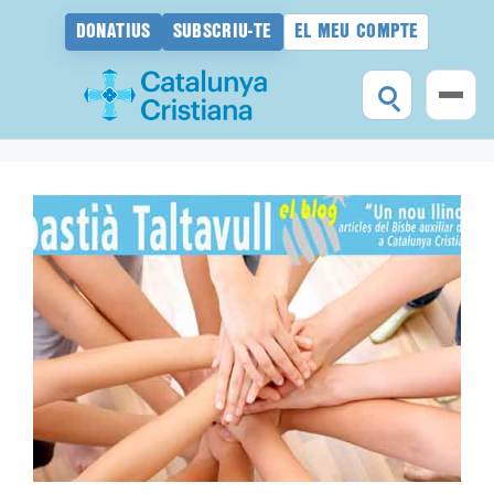
DONATIUS
SUBSCRIU-TE
EL MEU COMPTE
Vés
al
contingut