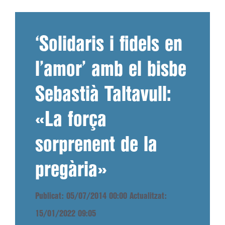
‘Solidaris i fidels en
l’amor’ amb el bisbe
Sebastià Taltavull:
«La força
sorprenent de la
pregària»
Publicat: 05/07/2014 00:00
Actualitzat:
15/01/2022 09:05