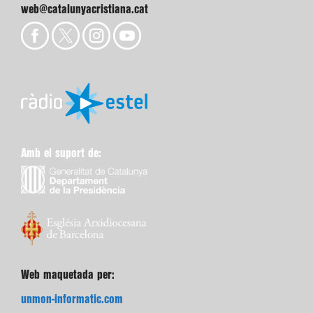
web@catalunyacristiana.cat
Amb el suport de:
Web maquetada per:
unmon-informatic.com