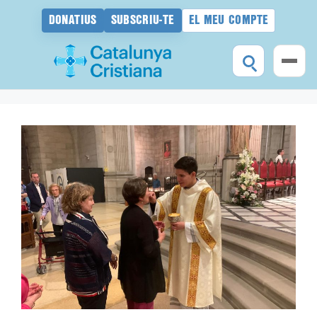
DONATIUS
SUBSCRIU-TE
EL MEU COMPTE
Vés
al
contingut