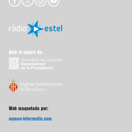
Amb el suport de:
Web maquetada per:
unmon-informatic.com