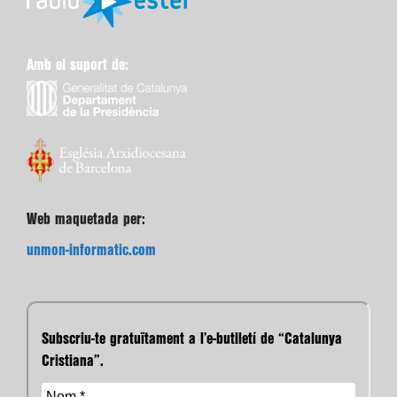
Amb el suport de:
Web maquetada per:
unmon-informatic.com
Subscriu-te gratuïtament a l’e-butlletí de “Catalunya
Cristiana”.