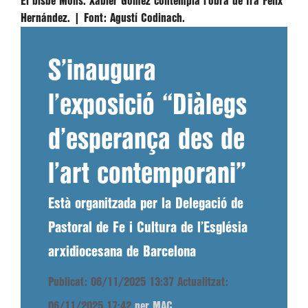
El bisbe Mons. Xabier Gómez contempla l’obra de fra Félix
Hernández. |
Font:
Agustí Codinach.
S’inaugura
l’exposició “Diàlegs
d’esperança des de
l’art contemporani”
Està organitzada per la Delegació de
Pastoral de Fe i Cultura de l’Església
arxidiocesana de Barcelona
Publicat: 06/11/2025 13:37
Actualitzat:
06/11/2025 17:42
per MAC