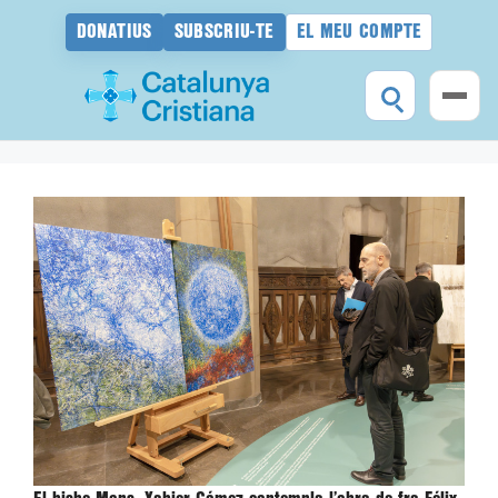
DONATIUS
SUBSCRIU-TE
EL MEU COMPTE
Vés
al
contingut