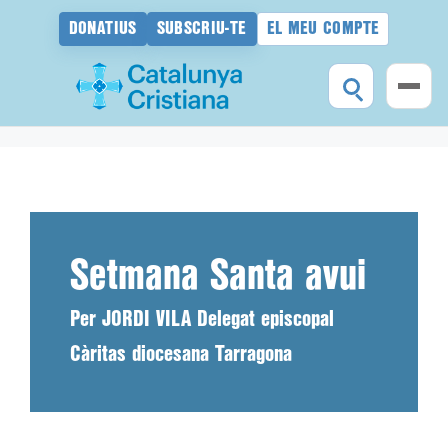
DONATIUS
SUBSCRIU-TE
EL MEU COMPTE
Vés
al
contingut
Setmana Santa avui
Per JORDI VILA Delegat episcopal
Càritas diocesana Tarragona