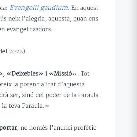
Evangelii gaudium
ica:
. En aquest
ús neix l’alegria, aquesta, quan ens
 en evangelitzadors.
del 2022).
, «Deixebles» i «Missió
«. Tot
reix la potencialitat d’aquesta
rà ser, sinó del poder de la Paraula
 la teva Paraula.»
portar
, no només l’anunci profètic