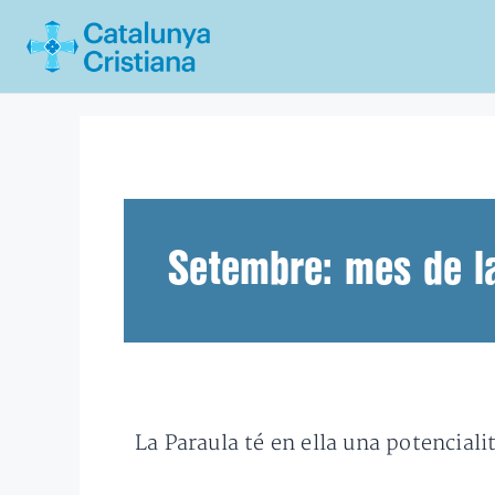
Vés
al
contingut
Setembre: mes de la
La Paraula té en ella una potencial