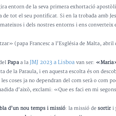
gira entorn de la seva primera exhortació apostòl
de tot el seu pontificat. Si en la trobada amb Jes
 mateixos i dels nostres entorns i ens converteix
tzar» (papa Francesc a l’Església de Malta, abril 
JMJ 2023 a Lisboa
del
Papa
a la
van ser:
«Maria»
a de la Paraula, i en aquesta escolta és on descob
a les coses ja no dependran del com serà o com pod
suadida d’això, exclami: «Que es faci en mi segons
bla d’un nou temps i missió
: la missió de
sortir
i